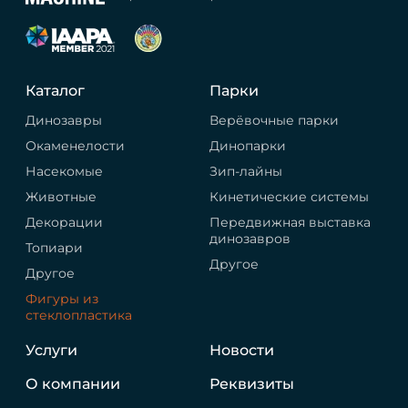
Каталог
Парки
Динозавры
Верёвочные парки
Окаменелости
Динопарки
Насекомые
Зип-лайны
Животные
Кинетические системы
Декорации
Передвижная выставка
динозавров
Топиари
Другое
Другое
Фигуры из
стеклопластика
Услуги
Новости
О компании
Реквизиты