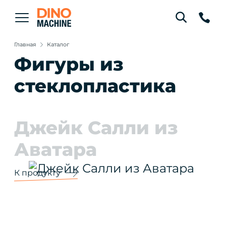
Главная
Каталог
Фигуры из
стеклопластика
Джейк Салли из
Аватара
К продукту