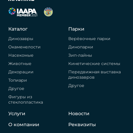
Каталог
Парки
Динозавры
Верёвочные парки
Окаменелости
Динопарки
Насекомые
Зип-лайны
Животные
Кинетические системы
Декорации
Передвижная выставка
динозавров
Топиари
Другое
Другое
Фигуры из
стеклопластика
Услуги
Новости
О компании
Реквизиты