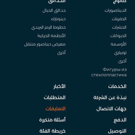
كتالوج
الحدائق
الديناصورات
حدائق الحبال
الحفريات
دينوبارك
الحشرات
خطوط الرمز البريدي
الحيوانات
الأنظمة الحركية
الأوسمة
معرض ديناصور متنقل
توبياري
أخرى
أخرى
Фигуры из
стеклопластика
الخدمات
الأخبار
نبذة عن الشركة
المتطلبات
جهات الاتصال
التعليقات
الدفع
أسئلة متكررة
التوصيل
خريطة الفئة