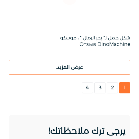
شكل جمل لـ" بحر الرمال " ، موسكو
Отзыв DinoMachine
عرض المزيد
4
3
2
1
يرجى ترك ملاحظاتك!