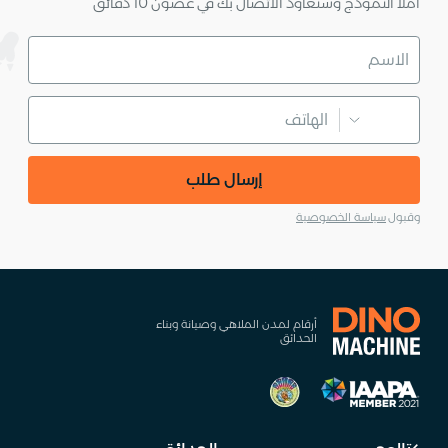
املأ النموذج وسنعاود الاتصال بك في غضون 10 دقائق
إرسال طلب
وقبول
سياسة الخصوصية
أرقام لمدن الملاهي وصيانة وبناء
الحدائق