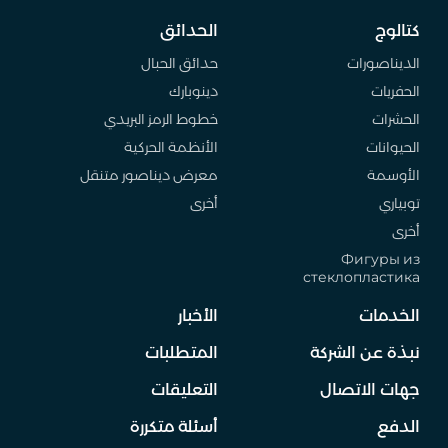
كتالوج
الحدائق
الديناصورات
حدائق الحبال
الحفريات
دينوبارك
الحشرات
خطوط الرمز البريدي
الحيوانات
الأنظمة الحركية
الأوسمة
معرض ديناصور متنقل
توبياري
أخرى
أخرى
Фигуры из
стеклопластика
الخدمات
الأخبار
نبذة عن الشركة
المتطلبات
جهات الاتصال
التعليقات
الدفع
أسئلة متكررة