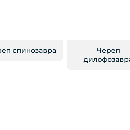
реп спинозавра
Череп
дилофозавр