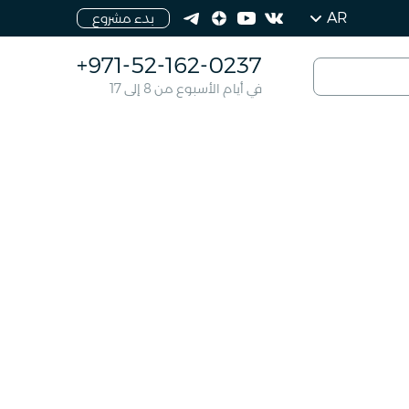
AR
بدء مشروع
+971-52-162-0237
في أيام الأسبوع من 8 إلى 17