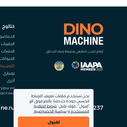
كتالوج
الديناصو
الحفريات
الحشرات
أرقام لمدن الملاهي وصيانة وبناء الحدائق
الحيوانات
الأوسمة
توبياري
أخرى
уры из
ластика
نحن نستخدم ملفات تعريف الارتباط
لتحسين جودة خدمتنا. بالنقر فوق الزر
"قبول" ، فإنك تقبل
شروط اتفاقية
ne.ru
+971-52-162-0237
المستخدم
و
سياسة الخصوصية.
لقبول