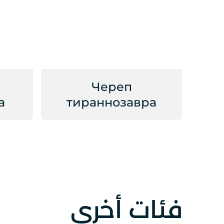
Череп
а
тираннозавра
فئات أخرى