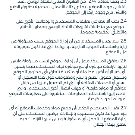
2.3. وفقا للمادة. 1274 من القانون المدني للاتحاد الروسي ، عند
اقتباس مواد الموقع ، بما في ذلك الأعمال المحمية بحقوق الطبع
والنشر ، يلزم وجود رابط إلى الموقع.
2.4. يجب ألا تتعارض تعليقات المستخدم والإدخالات الأخرى على
الموقع مع متطلبات تشريعات الاتحاد الروسي ومعايير الأخلاق
والأخلاق المقبولة عموما.
2.5. يتم تحذير المستخدم من أن إدارة الموقع ليست مسؤولة عن
زيارة واستخدام الموارد الخارجية ، والروابط التي قد تكون موجودة
على الموقع.
2.6. يوافق المستخدم على أن إدارة الموقع ليست مسؤولة وليس
لديها التزامات مباشرة أو غير مباشرة تجاه المستخدم فيما يتعلق
بأي خسائر أو أضرار محتملة أو متكبدة تتعلق بأي محتوى للموقع
وتسجيل حقوق الطبع والنشر ومعلومات حول هذا التسجيل أو
السلع أو الخدمات المتاحة أو التي تم الحصول عليها من خلال
مواقع أو موارد خارجية أو جهات اتصال أخرى للمستخدم ، والتي
انضم إليها باستخدام المعلومات المنشورة على معلومات الموقع
أو روابط لموارد خارجية.
2.7. يقبل المستخدم الحكم بأن جميع مواد وخدمات الموقع أو أي
جزء منها قد تكون مصحوبة بالإعلانات. يوافق المستخدم على أن
إدارة الموقع لا تتحمل أي مسؤولية وليس لديها التزامات فيما
يتعلق بهذا الإعلان.