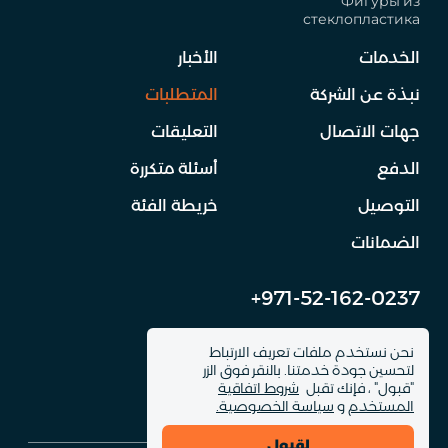
Фигуры из
стеклопластика
الخدمات
الأخبار
نبذة عن الشركة
المتطلبات
جهات الاتصال
التعليقات
الدفع
أسئلة متكررة
التوصيل
خريطة الفئة
الضمانات
+971-52-162-0237
info@dinomachine.ru
نحن نستخدم ملفات تعريف الارتباط
لتحسين جودة خدمتنا. بالنقر فوق الزر
"قبول" ، فإنك تقبل
شروط اتفاقية
المستخدم
و
سياسة الخصوصية.
لقبول