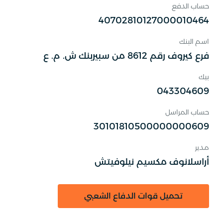
حساب الدفع
40702810127000010464
اسم البنك
فرع كيروف رقم 8612 من سبيربنك ش. م. ع
بيك
043304609
حساب المراسل
30101810500000000609
مدير
أراسلانوف مكسيم نيلوفيتش
تحميل قوات الدفاع الشعبي