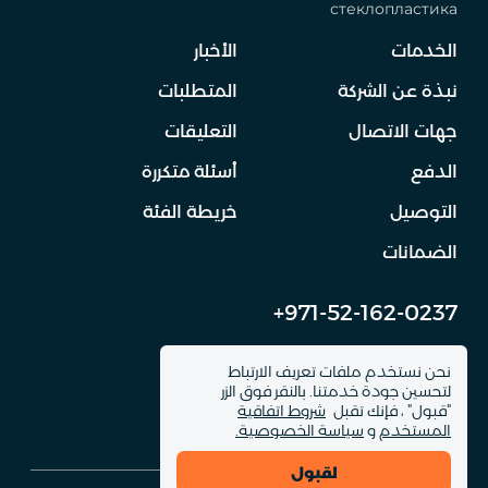
стеклопластика
الخدمات
الأخبار
نبذة عن الشركة
المتطلبات
جهات الاتصال
التعليقات
الدفع
أسئلة متكررة
التوصيل
خريطة الفئة
الضمانات
+971-52-162-0237
info@dinomachine.ru
نحن نستخدم ملفات تعريف الارتباط
لتحسين جودة خدمتنا. بالنقر فوق الزر
"قبول" ، فإنك تقبل
شروط اتفاقية
المستخدم
و
سياسة الخصوصية.
لقبول