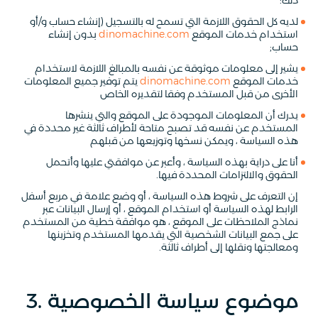
ذلك:
لديه كل الحقوق اللازمة التي تسمح له بالتسجيل (إنشاء حساب و/أو
استخدام خدمات الموقع
dinomachine.com
بدون إنشاء
حساب;
يشير إلى معلومات موثوقة عن نفسه بالمبالغ اللازمة لاستخدام
خدمات الموقع
dinomachine.com
يتم توفير جميع المعلومات
الأخرى من قبل المستخدم وفقا لتقديره الخاص
يدرك أن المعلومات الموجودة على الموقع والتي ينشرها
المستخدم عن نفسه قد تصبح متاحة لأطراف ثالثة غير محددة في
هذه السياسة ، ويمكن نسخها وتوزيعها من قبلهم
أنا على دراية بهذه السياسة ، وأعبر عن موافقتي عليها وأتحمل
الحقوق والالتزامات المحددة فيها.
إن التعرف على شروط هذه السياسة ، أو وضع علامة في مربع أسفل
الرابط لهذه السياسة أو استخدام الموقع ، أو إرسال البيانات عبر
نماذج الملاحظات على الموقع ، هو موافقة خطية من المستخدم
على جمع البيانات الشخصية التي يقدمها المستخدم وتخزينها
ومعالجتها ونقلها إلى أطراف ثالثة.
3. موضوع سياسة الخصوصية