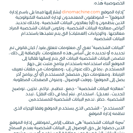
الخصوصية هذه:
"إدارة الموقع
dinomachine.com
(يشار إليها فيما يلي باسم إدارة
الموقع)" — الموظفون المعتمدون لإدارة المنصة التكنولوجية
الذين ينظمون و (أو) يعالجون البيانات الشخصية ، وكذلك تحديد
أغراض معالجة البيانات الشخصية ، وتكوين البيانات الشخصية المراد
معالجتها ، والإجراءات (العمليات) التي يتم تنفيذها باستخدام
البيانات الشخصية.
"البيانات الشخصية" تعني أي معلومات تتعلق بفرد / كيان قانوني تم
تحديده أو تحديده على أساس هذه المعلومات. بالإضافة إلى ذلك ،
تتضمن البيانات الشخصية البيانات التي يتم إرسالها تلقائيا إلى
الموقع أثناء استخدامه باستخدام برنامج مثبت على جهاز
المستخدم ، بما في ذلك عنوان إب ، ومعلومات من ملفات تعريف
الارتباط ، ومعلومات حول متصفح المستخدم (أو أي برنامج آخر
يصل إلى الموقع) ، ووقت الوصول ، وعنوان الصفحات المطلوبة.
"معالجة البيانات الشخصية" - جمع ، تنظيم ، تراكم ، تخزين ، توضيح
(تحديث ، تعديل) ، استخدام ، نشر (بما في ذلك النقل) ، تبدد
الشخصية ، حظر ، تدمير البيانات الشخصية للمستخدمين.
"المستخدم" - الشخص الذي يستخدم الموقع وفقا للإجراء الذي
تنظمه إدارة الموقع.
"سرية البيانات الشخصية" هي مطلب إلزامي لموظفي إدارة الموقع
الذين حصلوا على حق الوصول إلى البيانات الشخصية بعدم السماح