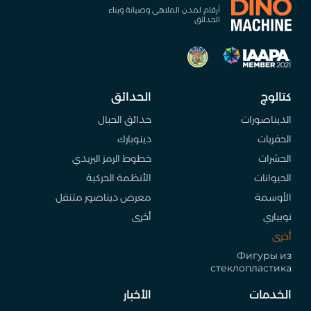
أرقام لمدن الملاهي وصيانة وبناء
الحدائق
كتالوج
الحدائق
الديناصورات
حدائق الحبال
الحفريات
دينوبارك
الحشرات
خطوط الرمز البريدي
الحيوانات
الأنظمة الحركية
الأوسمة
معرض ديناصور متنقل
توبياري
أخرى
أخرى
Фигуры из
стеклопластика
الخدمات
الأخبار