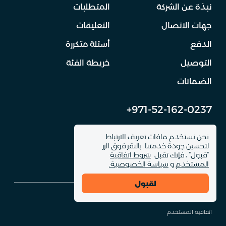
نبذة عن الشركة
المتطلبات
جهات الاتصال
التعليقات
الدفع
أسئلة متكررة
التوصيل
خريطة الفئة
الضمانات
+971-52-162-0237
info@dinomachine.ru
نحن نستخدم ملفات تعريف الارتباط
لتحسين جودة خدمتنا. بالنقر فوق الزر
"قبول" ، فإنك تقبل
شروط اتفاقية
المستخدم
و
سياسة الخصوصية.
لقبول
© 2026 DinoMachine. جميع حقوق الموقع محفوظة
اتفاقية المستخدم