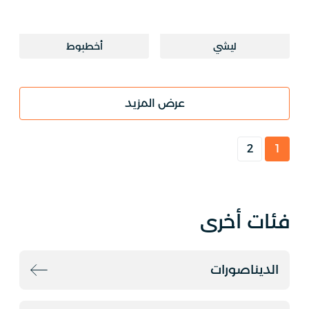
ليشي
أخطبوط
عرض المزيد
2
1
فئات أخرى
الديناصورات