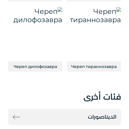
Череп дилофозавра
Череп тираннозавра
فئات أخرى
الديناصورات