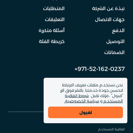
نبذة عن الشركة
المتطلبات
جهات الاتصال
التعليقات
الدفع
أسئلة متكررة
التوصيل
خريطة الفئة
الضمانات
+971-52-162-0237
info@dinomachine.ru
نحن نستخدم ملفات تعريف الارتباط
لتحسين جودة خدمتنا. بالنقر فوق الزر
"قبول" ، فإنك تقبل
شروط اتفاقية
المستخدم
و
سياسة الخصوصية.
لقبول
© 2026 DinoMachine. جميع حقوق الموقع محفوظة
اتفاقية المستخدم