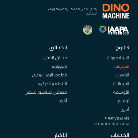
أرقام لمدن الملاهي وصيانة وبناء
الحدائق
كتالوج
الحدائق
الديناصورات
حدائق الحبال
الحفريات
دينوبارك
الحشرات
خطوط الرمز البريدي
الحيوانات
الأنظمة الحركية
الأوسمة
معرض ديناصور متنقل
توبياري
أخرى
أخرى
Фигуры из
стеклопластика
الخدمات
الأخبار