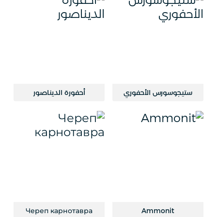
ستيجوسورس الأحفوري
أحفورة الديناصور
Череп карнотавра
Ammonit