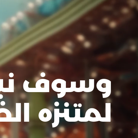
وسوف نبذ
لمتنزه ا