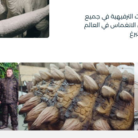
 الترفيهية في جميع
الانغماس في العالم
برغ