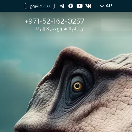
AR
بدء مشروع
+971-52-162-0237
في أيام الأسبوع من 8 إلى 17