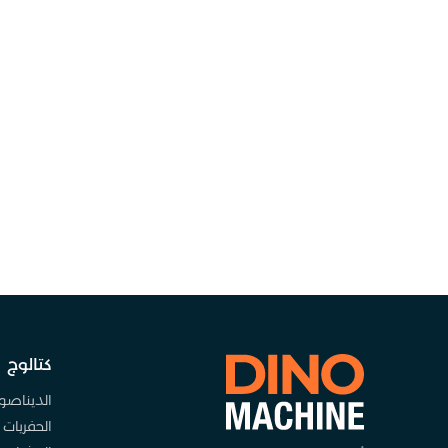
كتالوج
الديناصو
الحفريات