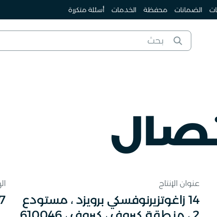
ات
الضمانات
محفظة
الخدمات
أسئلة متكررة
تصال
عنوان الإنتاج
ال
14 زاغوتزيرنوفسكي برويزد ، مستودع
7
2 ، منطقة كيروف ، كيروف ، 610046