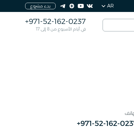
AR
بدء مشروع
+971-52-162-0237
في أيام الأسبوع من 8 إلى 17
هاتف
+971-52-162-023