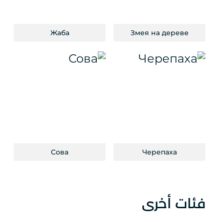
Жаба
Змея на дереве
Сова
Черепаха
فئات أخرى