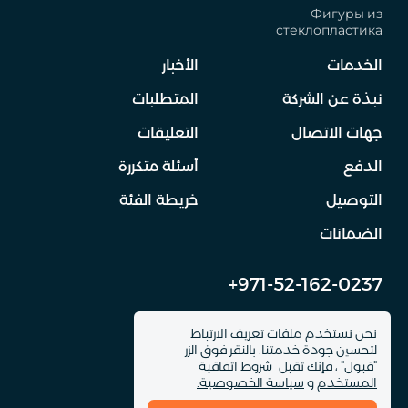
Фигуры из
стеклопластика
الخدمات
الأخبار
نبذة عن الشركة
المتطلبات
جهات الاتصال
التعليقات
الدفع
أسئلة متكررة
التوصيل
خريطة الفئة
الضمانات
+971-52-162-0237
info@dinomachine.ru
نحن نستخدم ملفات تعريف الارتباط
لتحسين جودة خدمتنا. بالنقر فوق الزر
"قبول" ، فإنك تقبل
شروط اتفاقية
المستخدم
و
سياسة الخصوصية.