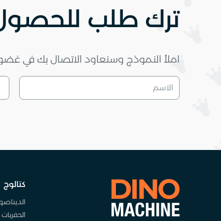
ترك طلب للحصول 
املأ النموذج وسنعاود الاتصال بك في غضون 10 دقا
كتالوج
الديناصو
الحفريات