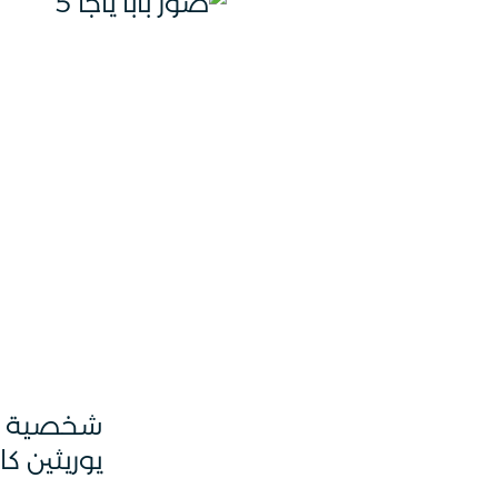
شخصية ثا
يوريثين ك