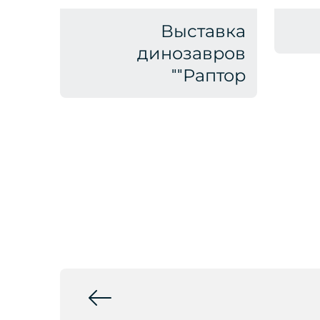
Выставка
динозавров
"Раптор"