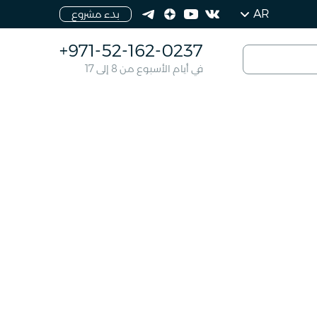
AR
بدء مشروع
+971-52-162-0237
في أيام الأسبوع من 8 إلى 17