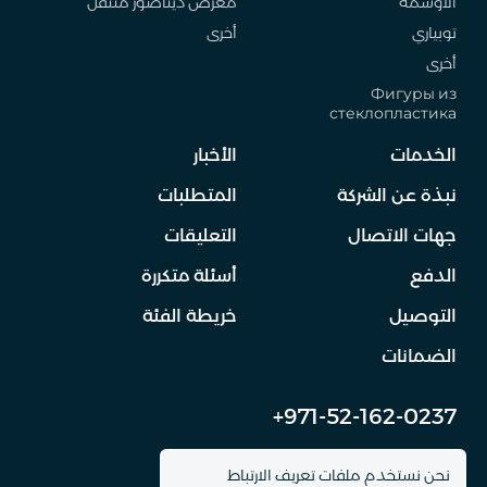
الأوسمة
معرض ديناصور متنقل
توبياري
أخرى
أخرى
Фигуры из
стеклопластика
الخدمات
الأخبار
نبذة عن الشركة
المتطلبات
جهات الاتصال
التعليقات
الدفع
أسئلة متكررة
التوصيل
خريطة الفئة
الضمانات
+971-52-162-0237
info@dinomachine.ru
نحن نستخدم ملفات تعريف الارتباط