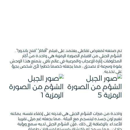
تم صنعه لمعرض تفاعلي يعتمد على فيلم "أفاتار" "فتح باندورا".
الشؤم الجبلي من الفيلم الصورة الرمزية هي واحدة من أكثر
المخلوقات إثارة للإعجاب والمرعبة في عالم نافي. يتمتع هذا الوحش
بقوة وسرعة لا تصدق ، مما يجعله خصما خطيرا لأي شخص يجرؤ
على تحديه.
واحدة من ميزات الشؤم الجبلي هي قدرته على إخفاء نفسه. يمكنه
تغيير لون جسده لينسجم مع البيئة ، مما يجعله غير مرئي تقريبا
للأعداء. بالإضافة إلى ذلك ، فإن الشؤم الجبلي لديه سمع ورؤية
حادان ، مما يسمح له باكتشاف فريسته لمسافات طويلة.