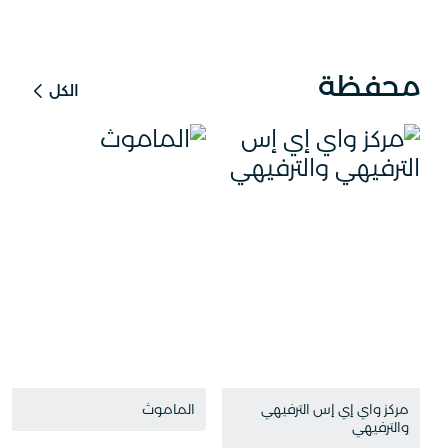
محفظة
الكل
مركز واي إي إس الترفيهي
الماموث
والترفيهي