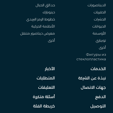
الديناصورات
حدائق الحبال
الحفريات
دينوبارك
الحشرات
خطوط الرمز البريدي
الحيوانات
الأنظمة الحركية
الأوسمة
معرض ديناصور متنقل
توبياري
أخرى
أخرى
Фигуры из
стеклопластика
الخدمات
الأخبار
نبذة عن الشركة
المتطلبات
جهات الاتصال
التعليقات
الدفع
أسئلة متكررة
التوصيل
خريطة الفئة