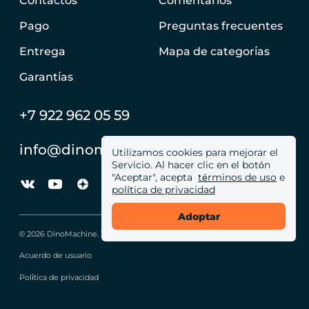
Contactos
Comentarios
Pago
Preguntas frecuentes
Entrega
Mapa de categorías
Garantías
+7 922 962 05 59
info@dinomachine.ru
Utilizamos cookies para mejorar el
Servicio. Al hacer clic en el botón
"Aceptar", acepta
términos de uso
e
política de privacidad
Adoptar
© 2026 DinoMachine. Todos los derechos reservados
Acuerdo de usuario
Política de privacidad