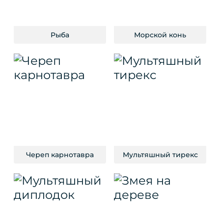
Рыба
Морской конь
Череп карнотавра
Мультяшный тирекс