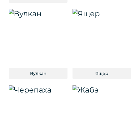
Вулкан
Ящер