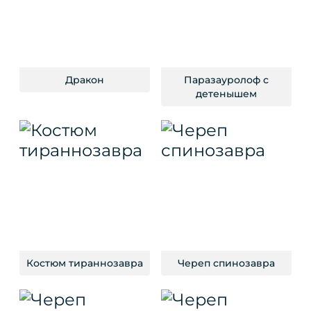
Дракон
Паразауролоф с
детенышем
Костюм тираннозавра
Череп спинозавра