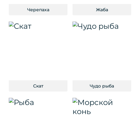
Черепаха
Жаба
Скат
Чудо рыба