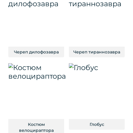
Череп дилофозавра
Череп тираннозавра
Костюм
Глобус
велоцираптора