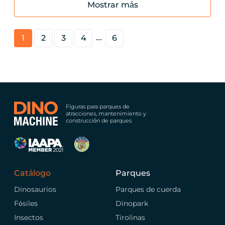
Mostrar más
...
1
2
3
4
6
Figuras para parques de
atracciones, mantenimiento y
construcción de parques
Catálogo
Parques
Dinosaurios
Parques de cuerda
Fósiles
Dinopark
Insectos
Tirolinas