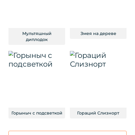
Мультяшный
Змея на дереве
диплодок
Горыныч с подсветкой
Гораций Слизнорт