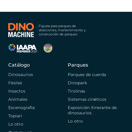
Figuras para parques de
atracciones, mantenimiento y
construcción de parques
Catálogo
Parques
Dinosaurios
Parques de cuerda
Fósiles
Dinopark
Insectos
Tirolinas
Animales
Sistemas cinéticos
Escenografía
Exposición itinerante de
dinosaurios
Topiari
Lo otro
Lo otro