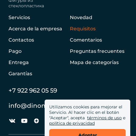
Фигуры из
стеклопластика
Servicios
Novedad
Acerca de la empresa
Requisitos
Contactos
Comentarios
Pago
Preguntas frecuentes
Entrega
Mapa de categorías
Garantías
+7 922 962 05 59
info@dinomachine.ru
Utilizamos cookies para mejorar el
Servicio. Al hacer clic en el botón
"Aceptar", acepta
términos de uso
e
política de privacidad
Adoptar