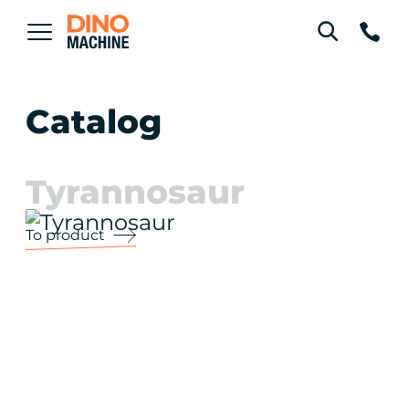
Catalog
Tyrannosaur
To product