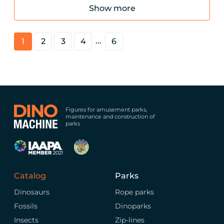
Show more
...
1
2
3
4
6
Figures for amusement parks,
maintenance and construction of
parks
Catalog
Parks
Dinosaurs
Rope parks
Fossils
Dinoparks
Insects
Zip-lines