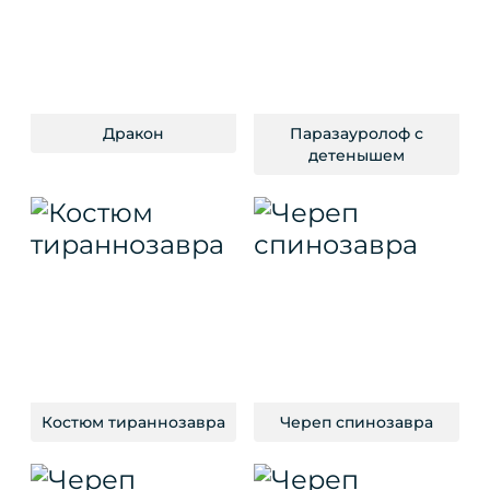
Дракон
Паразауролоф с
детенышем
Костюм тираннозавра
Череп спинозавра