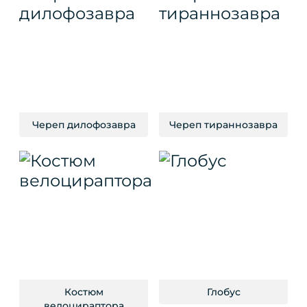
Череп дилофозавра
Череп тираннозавра
Костюм
Глобус
велоцираптора