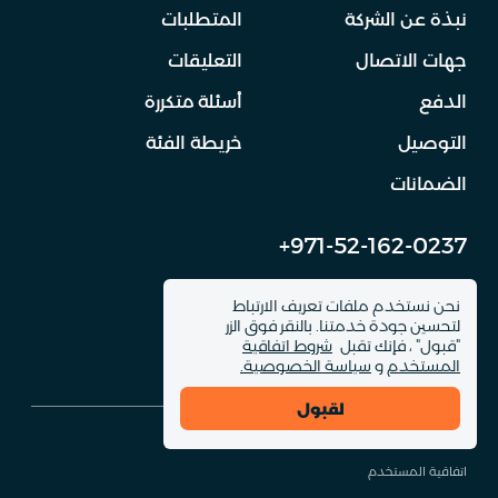
نبذة عن الشركة
المتطلبات
جهات الاتصال
التعليقات
الدفع
أسئلة متكررة
التوصيل
خريطة الفئة
الضمانات
+971-52-162-0237
info@dinomachine.ru
نحن نستخدم ملفات تعريف الارتباط
لتحسين جودة خدمتنا. بالنقر فوق الزر
"قبول" ، فإنك تقبل
شروط اتفاقية
المستخدم
و
سياسة الخصوصية.
لقبول
© 2026 DinoMachine. جميع حقوق الموقع محفوظة
اتفاقية المستخدم