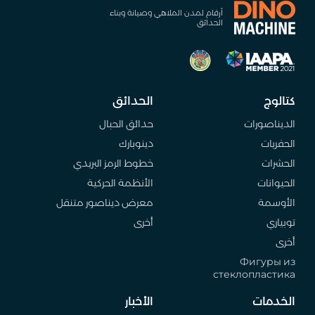
أرقام لمدن الملاهي وصيانة وبناء
الحدائق
كتالوج
الحدائق
الديناصورات
حدائق الحبال
الحفريات
دينوبارك
الحشرات
خطوط الرمز البريدي
الحيوانات
الأنظمة الحركية
الأوسمة
معرض ديناصور متنقل
توبياري
أخرى
أخرى
Фигуры из
стеклопластика
الخدمات
الأخبار