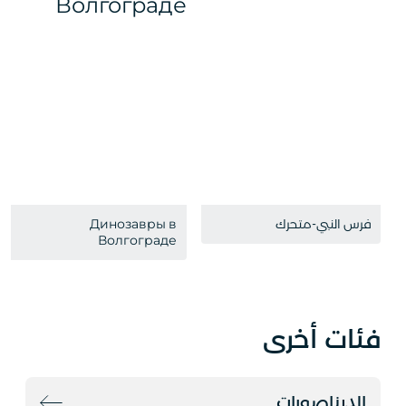
فرس النبي-متحرك
Динозавры в
Волгограде
فئات أخرى
الديناصورات