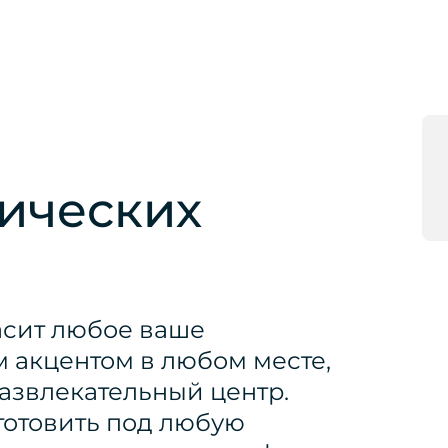
тических
асит любое ваше
м акцентом в любом месте,
 развлекательный центр.
готовить под любую