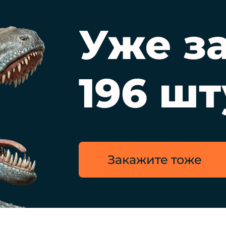
Уже з
196 шт
Закажите тоже