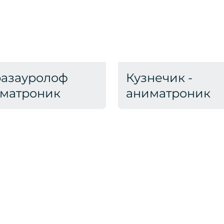
азауролоф
Кузнечик -
матроник
аниматроник