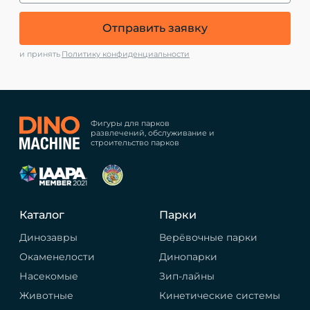
Отправить заявку
и принять
Политику конфиденциальности
Фигуры для парков
развлечений, обслуживание и
строительство парков
Каталог
Парки
Динозавры
Верёвочные парки
Окаменелости
Динопарки
Насекомые
Зип-лайны
Животные
Кинетические системы