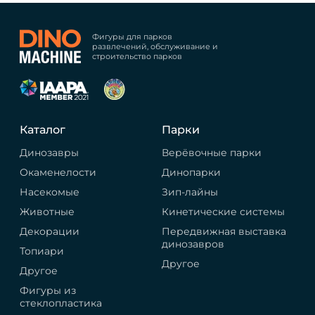
Фигуры для парков
развлечений, обслуживание и
строительство парков
Каталог
Парки
Динозавры
Верёвочные парки
Окаменелости
Динопарки
Насекомые
Зип-лайны
Животные
Кинетические системы
Декорации
Передвижная выставка
динозавров
Топиари
Другое
Другое
Фигуры из
стеклопластика