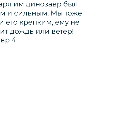
аря им динозавр был
м и сильным. Мы тоже
и его крепким, ему не
ит дождь или ветер!