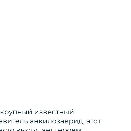
крупный известный
авитель анкилозаврид, этот
асто выступает героем