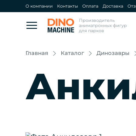
О компании
Контакты
Оплата
Доставка
От
Производитель
аниматронных фигур
для парков
Главная
Каталог
Динозавры
Анки