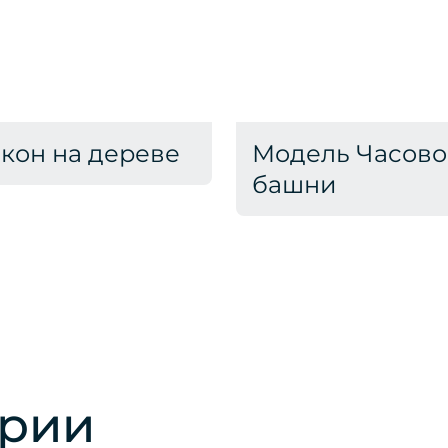
кон на дереве
Модель Часов
башни
ории