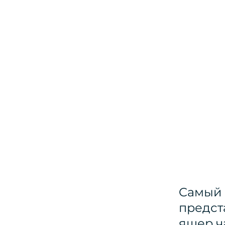
Cамый 
предст
ящер ч