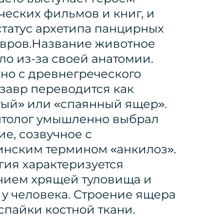
ческих фильмов и книг, и
статус архетипа панцирных
вров.Название животное
ло из-за своей анатомии.
но с древнегреческого
завр переводится как
тый» или «спаянный ящер».
толог умышленно выбрал
ие, созвучное с
нским термином «анкилоз».
гия характеризуется
нием хрящей туловища и
 у человека. Строение ящера
спайки костной ткани.