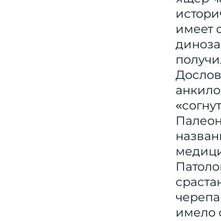
истори
имеет 
диноза
получи
Дослов
анкило
«согну
Палеон
назван
медици
Патоло
сраста
черепа
имело 