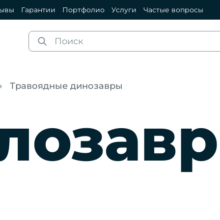
зывы
Гарантии
Портфолио
Услуги
Частые вопросы
Травоядные динозавры
лозавр