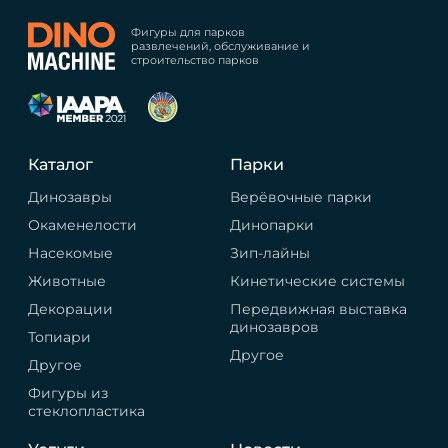
Фигуры для парков
развлечений, обслуживание и
строительство парков
Каталог
Парки
Динозавры
Верёвочные парки
Окаменелости
Динопарки
Насекомые
Зип-лайны
Животные
Кинетические системы
Декорации
Передвижная выставка
динозавров
Топиари
Другое
Другое
Фигуры из
стеклопластика