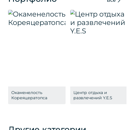
Все
Окаменелость
Центр отдыха и
Кореяцератопса
развлечений Y.E.S
Другие категории