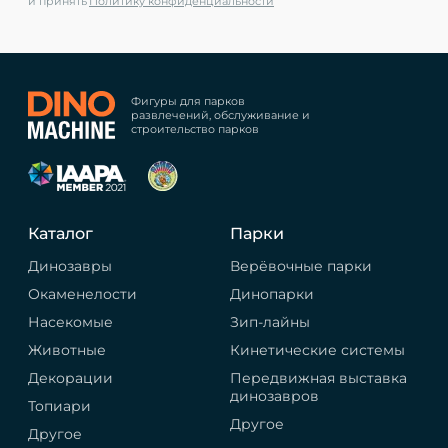
и принять
Политику конфиденциальности
Фигуры для парков
развлечений, обслуживание и
строительство парков
Каталог
Парки
Динозавры
Верёвочные парки
Окаменелости
Динопарки
Насекомые
Зип-лайны
Животные
Кинетические системы
Декорации
Передвижная выставка
динозавров
Топиари
Другое
Другое