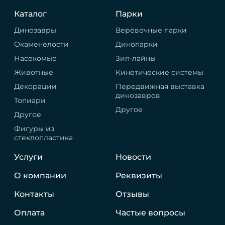
Каталог
Парки
Динозавры
Верёвочные парки
Окаменелости
Динопарки
Насекомые
Зип-лайны
Животные
Кинетические системы
Декорации
Передвижная выставка
динозавров
Топиари
Другое
Другое
Фигуры из
стеклопластика
Услуги
Новости
О компании
Реквизиты
Контакты
Отзывы
Оплата
Частые вопросы