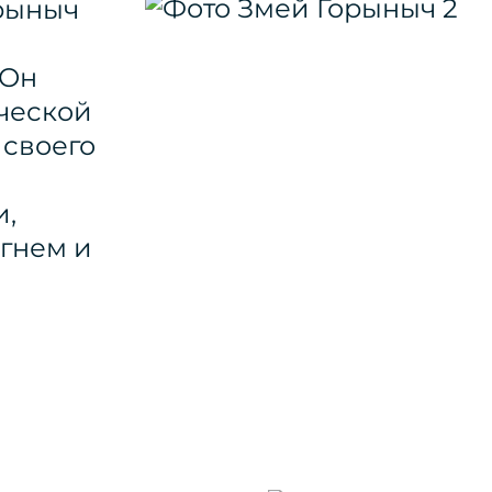
орыныч
 Он
ческой
 своего
и,
гнем и