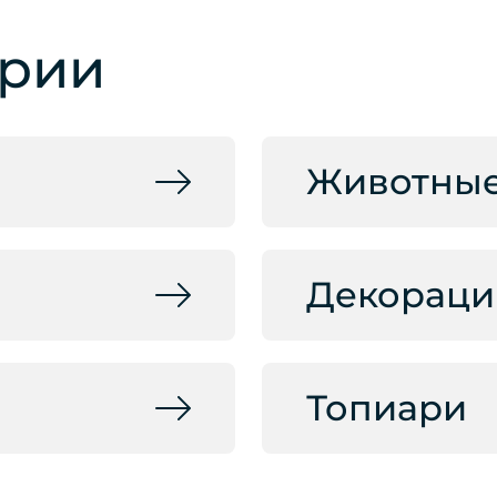
ории
Животны
Декораци
Топиари