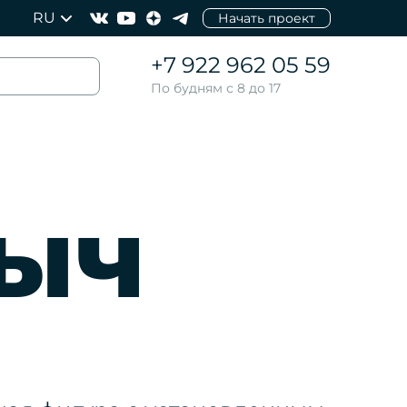
RU
Начать проект
+7 922 962 05 59
По будням с 8 до 17
ыч