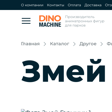
О компании
Контакты
Оплата
Доставка
От
Производитель
аниматронных фигур
для парков
Главная
Каталог
Другое
Ф
Змей