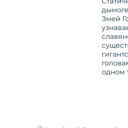
Статич
дымоге
Змей Г
узнава
славян
сущест
гигант
голова
одном 