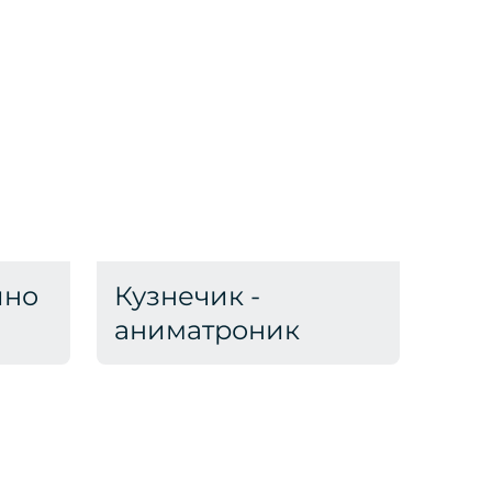
ино
Кузнечик -
аниматроник