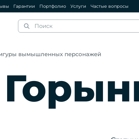
зывы
Гарантии
Портфолио
Услуги
Частые вопросы
игуры вымышленных персонажей
 Горын