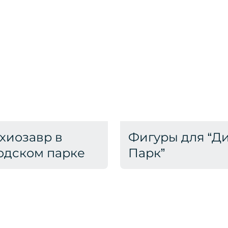
хиозавр в
Фигуры для “Д
одском парке
Парк”