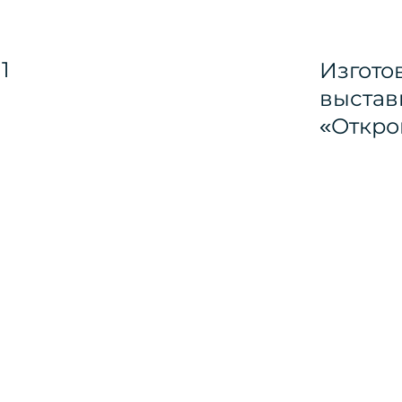
Изгото
выстав
«Откро