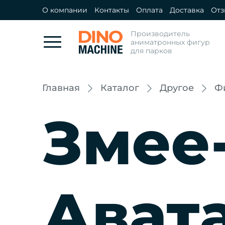
О компании
Контакты
Оплата
Доставка
От
Производитель
аниматронных фигур
для парков
Главная
Каталог
Другое
Ф
Змее
Ават