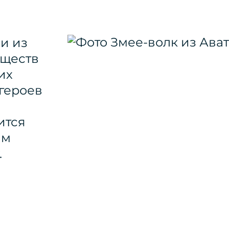
и из
уществ
их
героев
ится
ым
.