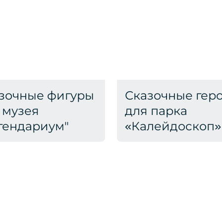
зочные фигуры
Сказочные гер
 музея
для парка
гендариум"
«Калейдоскоп»