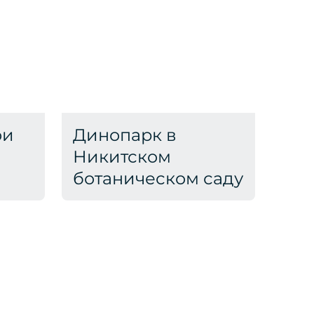
ои
Динопарк в
Никитском
ботаническом саду