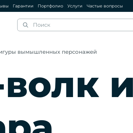
зывы
Гарантии
Портфолио
Услуги
Частые вопросы
игуры вымышленных персонажей
-волк 
ара