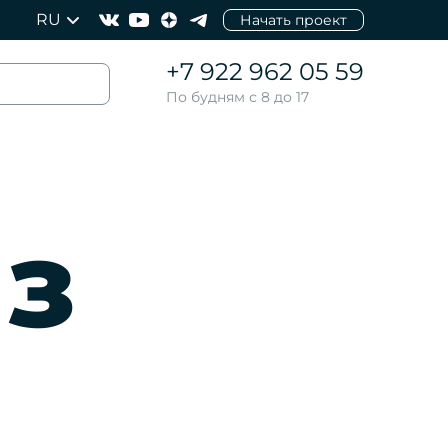
RU
Начать проект
+7 922 962 05 59
По будням с 8 до 17
из