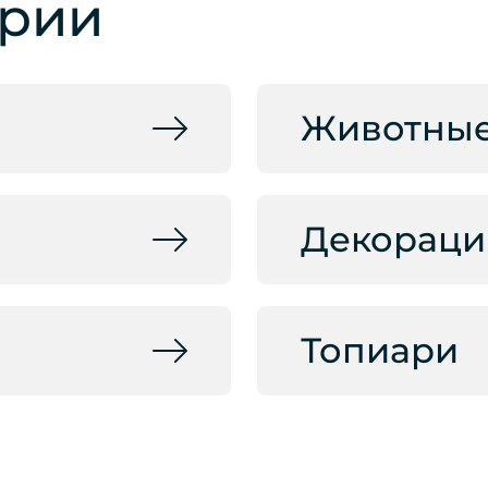
ории
Животны
Декораци
Топиари