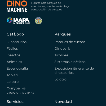
Figuras para parques de
atracciones, mantenimiento y
construcción de parques
Catálogo
Parques
Dinosaurios
Parques de cuerda
Fósiles
Dinopark
Insectos
Tirolinas
Animales
Sistemas cinéticos
Escenografía
Exposición itinerante de
dinosaurios
Topiari
Lo otro
Lo otro
Фигуры из
стеклопластика
Servicios
Novedad