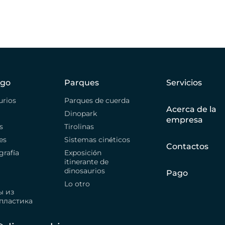
ogo
Parques
Servicios
urios
Parques de cuerda
Acerca de la
Dinopark
empresa
s
Tirolinas
es
Sistemas cinéticos
Contactos
grafía
Exposición
itinerante de
dinosaurios
Pago
Lo otro
ы из
пластика