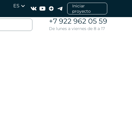
ES
Iniciar
proyecto
+7 922 962 05 59
De lunes a viernes de 8 a 17