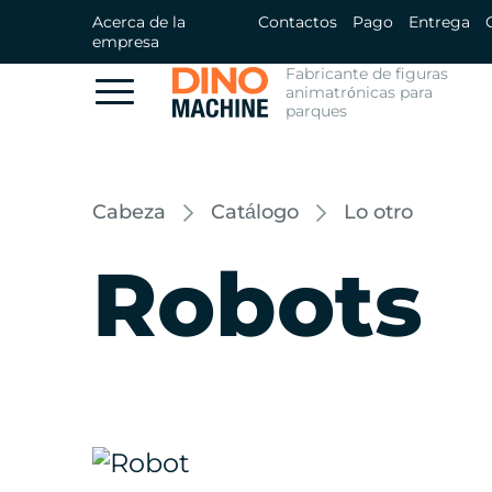
Acerca de la
Contactos
Pago
Entrega
empresa
Fabricante de figuras
animatrónicas para
parques
Cabeza
Catálogo
Lo otro
Robots