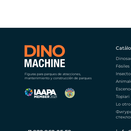
Catál
Dinosa
Fósiles
Insecto
Figuras para parques de atracciones,
mantenimiento y construcción de parques
Animal
Esceno
Topiari
Lo otro
Фигур
стекло