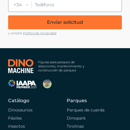
+34
Enviar solicitud
y aceptar
Política de privacidad
Figuras para parques de
atracciones, mantenimiento y
construcción de parques
Catálogo
Parques
Dinosaurios
Parques de cuerda
Fósiles
Dinopark
Insectos
Tirolinas