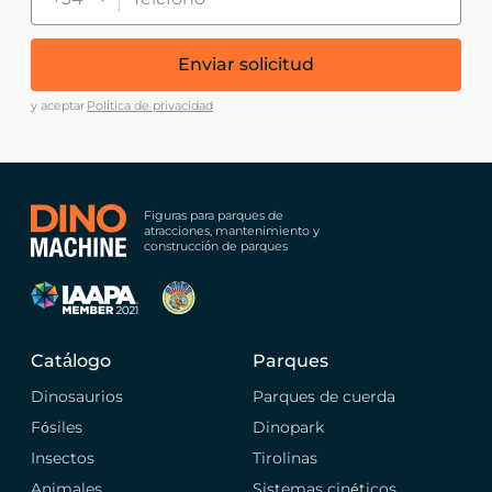
Enviar solicitud
y aceptar
Política de privacidad
Figuras para parques de
atracciones, mantenimiento y
construcción de parques
Catálogo
Parques
Dinosaurios
Parques de cuerda
Fósiles
Dinopark
Insectos
Tirolinas
Animales
Sistemas cinéticos