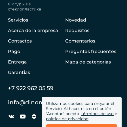
Фигуры из
стеклопластика
Servicios
Novedad
Acerca de la empresa
Requisitos
Contactos
Comentarios
Pago
Preguntas frecuentes
Entrega
Mapa de categorías
Garantías
+7 922 962 05 59
info@dinomachine.ru
Utilizamos cookies para mejorar el
Servicio. Al hacer clic en el botón
"Aceptar", acepta
términos de uso
e
política de privacidad