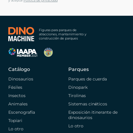
y aceptar
Política de privacidad
Figuras para parques de
atracciones, mantenimiento y
construcción de parques
Catálogo
Parques
Dinosaurios
Parques de cuerda
Fósiles
Dinopark
Insectos
Tirolinas
Animales
Sistemas cinéticos
Escenografía
Exposición itinerante de
dinosaurios
Topiari
Lo otro
Lo otro