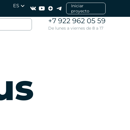
ES
Iniciar
proyecto
+7 922 962 05 59
De lunes a viernes de 8 a 17
us