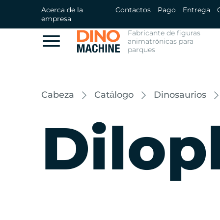
Acerca de la
Contactos
Pago
Entrega
empresa
Fabricante de figuras
animatrónicas para
parques
Cabeza
Catálogo
Dinosaurios
Dilop