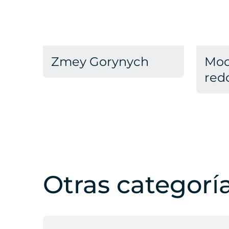
Zmey Gorynych
Mod
red
Otras categorí