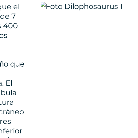
que el
 de 7
s 400
os
eño que
. El
íbula
tura
 cráneo
res
nferior