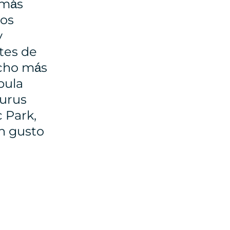
 más
Los
y
ntes de
ucho más
bula
aurus
c Park,
on gusto