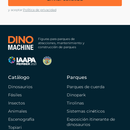
y aceptar
Política de privacidad
Figuras para parques de
atracciones, mantenimiento y
construcción de parques
Catálogo
Parques
Dinosaurios
Parques de cuerda
Fósiles
Dinopark
Insectos
Tirolinas
Animales
Sistemas cinéticos
Escenografía
Exposición itinerante de
dinosaurios
Topiari