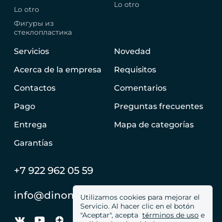
Lo otro
Lo otro
Фигуры из
стеклопластика
Servicios
Novedad
Acerca de la empresa
Requisitos
Contactos
Comentarios
Pago
Preguntas frecuentes
Entrega
Mapa de categorías
Garantías
+7 922 962 05 59
info@dinomachine.ru
Utilizamos cookies para mejorar el
Servicio. Al hacer clic en el botón
"Aceptar", acepta
términos de uso
e