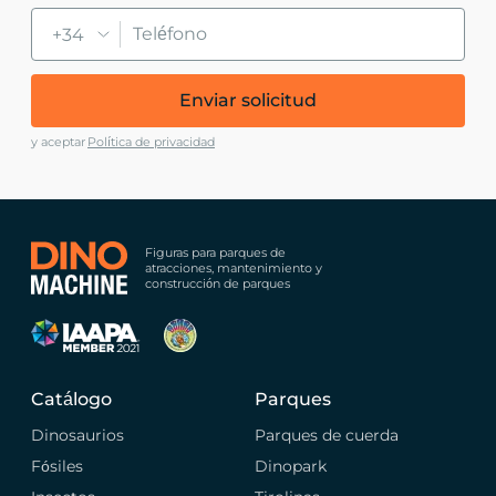
+34
Enviar solicitud
y aceptar
Política de privacidad
Figuras para parques de
atracciones, mantenimiento y
construcción de parques
Catálogo
Parques
Dinosaurios
Parques de cuerda
Fósiles
Dinopark