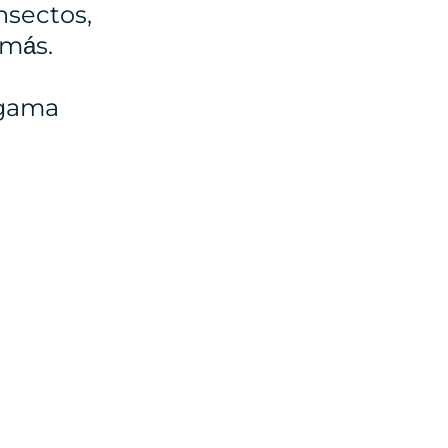
insectos,
 más.
 gama