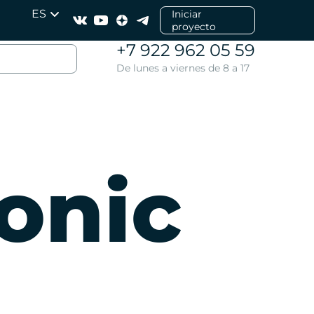
ES
Iniciar
proyecto
+7 922 962 05 59
De lunes a viernes de 8 a 17
onic