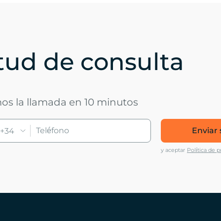
itud de consulta
mos la llamada en 10 minutos
Enviar 
+34
y aceptar
Política de p