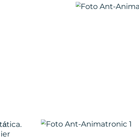
ática.
ier