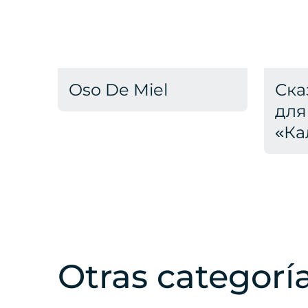
Oso De Miel
Ска
для
«Ка
Otras categorí