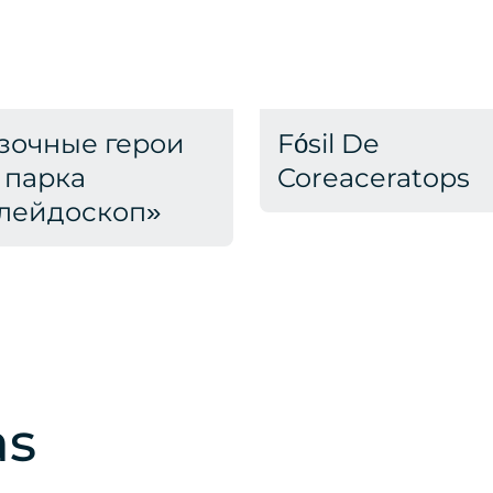
зочные герои
Fósil De
 парка
Coreaceratops
лейдоскоп»
as