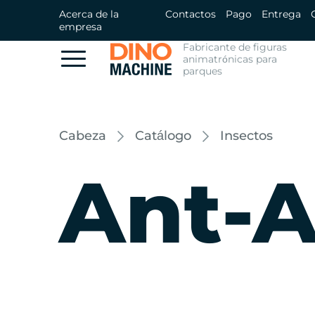
Acerca de la
Contactos
Pago
Entrega
empresa
Fabricante de figuras
animatrónicas para
parques
Cabeza
Catálogo
Insectos
Ant-A