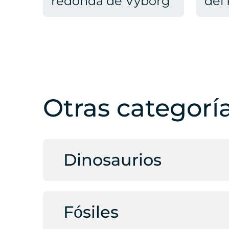
redonda de Vyborg
del 
Otras categorí
Dinosaurios
Fósiles