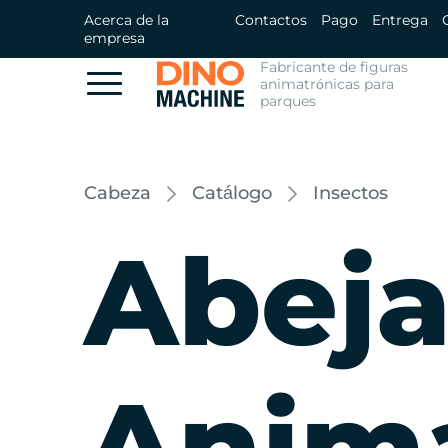
Acerca de la
Contactos
Pago
Entrega
empresa
Fabricante de figuras
animatrónicas para
parques
Cabeza
Catálogo
Insectos
Abej
Anima