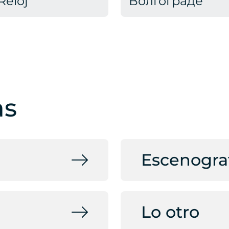
Reloj
Волгограде
as
Escenogra
Lo otro