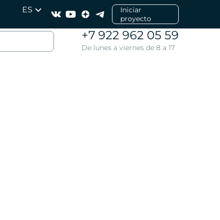
ES
Iniciar
proyecto
+7 922 962 05 59
De lunes a viernes de 8 a 17