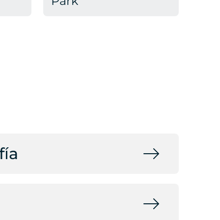
Park"
fía