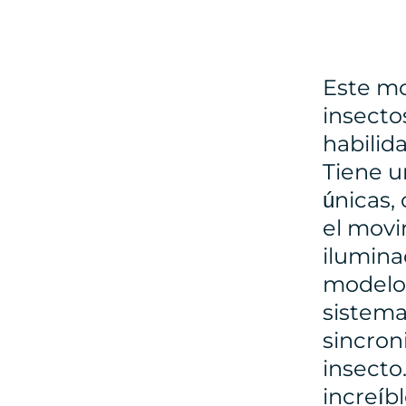
Este mo
insecto
habilid
Tiene u
únicas,
el movi
ilumina
modelo
sistema
sincron
insecto
increíb