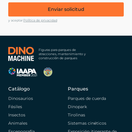
Enviar solicitud
y aceptar
Política de privacidad
Figuras para parques de
atracciones, mantenimiento y
construcción de parques
Catálogo
Parques
Dinosaurios
Parques de cuerda
Fósiles
Dinopark
Insectos
Tirolinas
Animales
Sistemas cinéticos
Escenografía
Exposición itinerante de