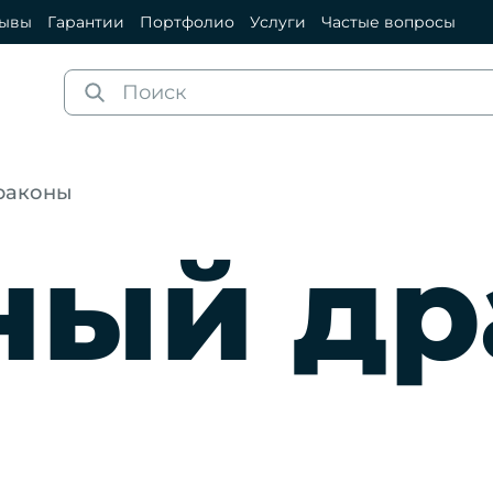
зывы
Гарантии
Портфолио
Услуги
Частые вопросы
раконы
ный др