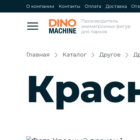
О компании
Контакты
Оплата
Доставка
От
Производитель
аниматронных фигур
для парков
Главная
Каталог
Другое
Д
Крас