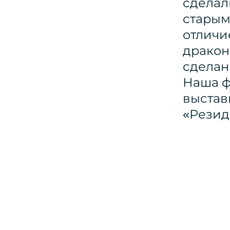
сделал
старым
отличие
дракон
сделан
Наша ф
выстав
«Резид