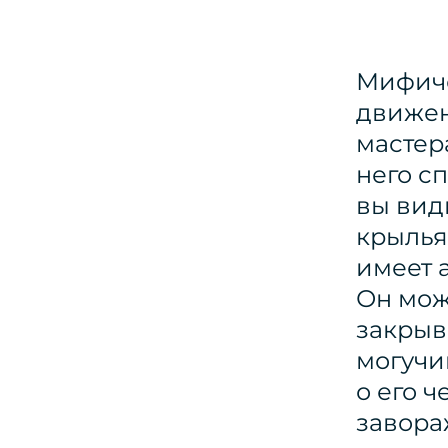
Мифиче
движен
мастер
него с
вы види
крылья 
имеет 
Он мож
закрыв
могучи
о его ч
завора