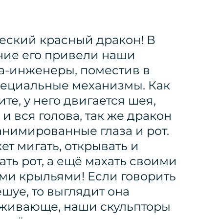
ский красный дракон! В
ие его привели наши
а-инженеры, поместив в
пециальные механизмы. Как
те, у него двигается шея,
и вся голова, так же дракон
анимированные глаза и рот.
ет мигать, открывать и
ать рот, а ещё махать своими
ми крыльями! Если говорить
ешуе, то выглядит она
живающе, наши скульпторы