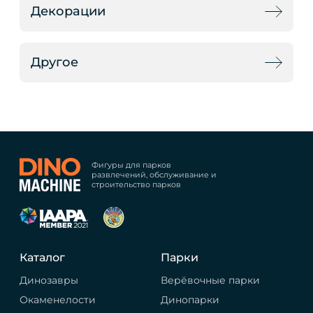
Декорации
Другое
Фигуры для парков
развлечений, обслуживание и
строительство парков
Каталог
Парки
Динозавры
Верёвочные парки
Окаменелости
Динопарки