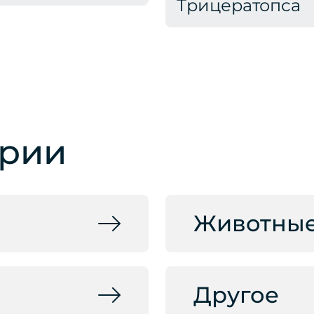
Трицератопса
ории
Животны
Другое