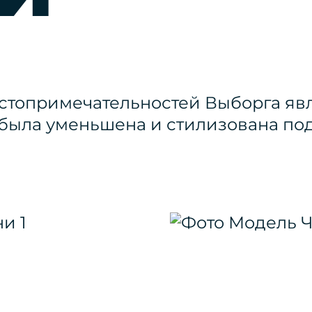
остопримечательностей Выборга яв
 была уменьшена и стилизована по