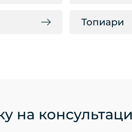
Топиари
ку на консультац