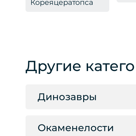
Кореяцератопса
Другие катег
Динозавры
Окаменелости