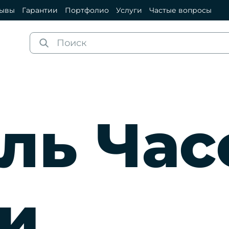
зывы
Гарантии
Портфолио
Услуги
Частые вопросы
ль Час
и