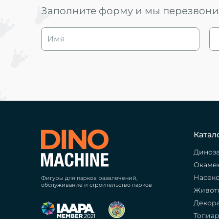
Заполните форму и мы перезвоним
Катал
Диноз
Окаме
Насек
Фигуры для парков развлечений,
обслуживание и строительство парков
Живот
Декор
Топиа