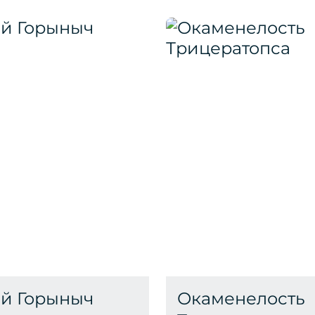
й Горыныч
Окаменелость