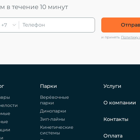
 в течение 10 минут
Отправ
+7
и принять
Политику
ог
Парки
Услуги
авры
Верёвочные
О компании
парки
нелости
Динопарки
омые
Зип-лайны
Контакты
ные
Кинетические
ации
системы
Оплата
ри