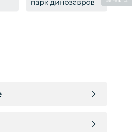
парк динозавров
СВЕРНУТЬ
е