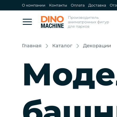
О компании
Контакты
Оплата
Доставка
От
Производитель
аниматронных фигур
для парков
Главная
Каталог
Декорации
Моде
башн