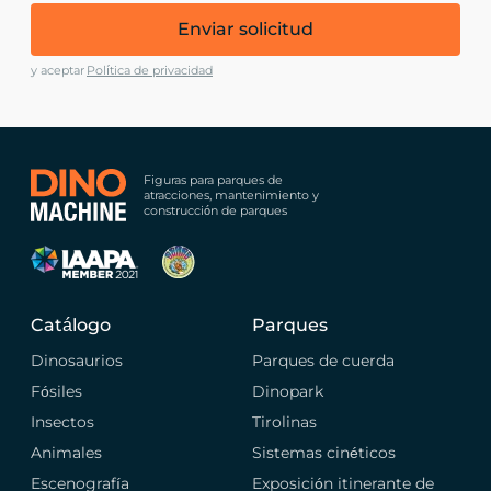
Enviar solicitud
y aceptar
Política de privacidad
Figuras para parques de
atracciones, mantenimiento y
construcción de parques
Catálogo
Parques
Dinosaurios
Parques de cuerda
Fósiles
Dinopark
Insectos
Tirolinas
Animales
Sistemas cinéticos
Escenografía
Exposición itinerante de