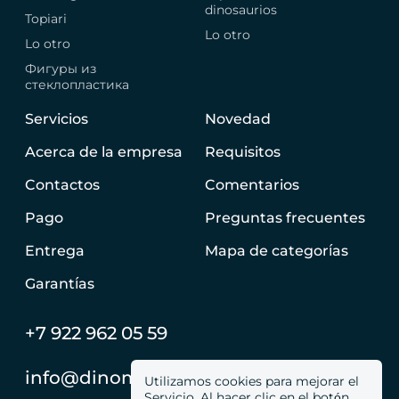
dinosaurios
Topiari
Lo otro
Lo otro
Фигуры из
стеклопластика
Servicios
Novedad
Acerca de la empresa
Requisitos
Contactos
Comentarios
Pago
Preguntas frecuentes
Entrega
Mapa de categorías
Garantías
+7 922 962 05 59
info@dinomachine.ru
Utilizamos cookies para mejorar el
Servicio. Al hacer clic en el botón