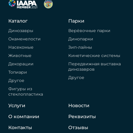
Каталог
Парки
Динозавры
Верёвочные парки
Окаменелости
Динопарки
Насекомые
Зип-лайны
Животные
Кинетические системы
Декорации
Передвижная выставка
динозавров
Топиари
Другое
Другое
Фигуры из
стеклопластика
Услуги
Новости
О компании
Реквизиты
Контакты
Отзывы