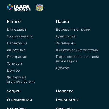
Каталог
Парки
Динозавры
Верёвочные парки
Окаменелости
Динопарки
Насекомые
Зип-лайны
Животные
Кинетические системы
Декорации
Передвижная выставка
динозавров
Топиари
Другое
Другое
Фигуры из
стеклопластика
Услуги
Новости
О компании
Реквизиты
Контакты
Отзывы