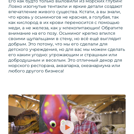
Его как будто только выловили из морских глубин!
Ловко изогнутые тентакли и яркие детали создают
впечатление живого существа. Кстати, а вы знали,
что кровь у осьминогов не красная, а голубая, так
как кислород в их крови переносится с помощью
меди, а не железа, как у млекопитающих! Обратите
внимание на его позу. Осьминог крепко впился
своими щупальцами в стену, но всё ещё выглядит
добрым. Это потому, что мы его сделали для
детского учреждения, но для вас мы можем сделать
его каким угодно: угрожающим и страшным или
добродушным и веселым. Это отличный декор для
морского ресторана, аквапарка, океанариума или
любого другого бизнеса!