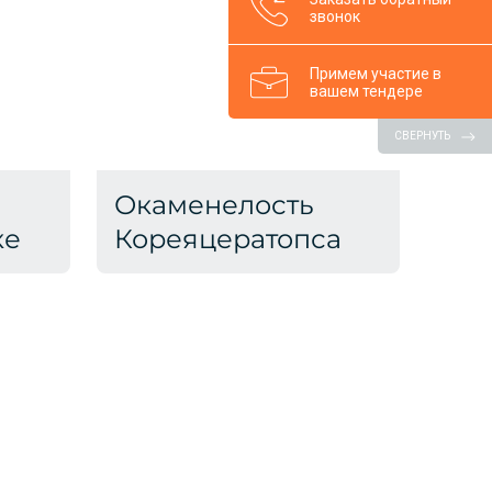
звонок
Примем участие в
вашем тендере
СВЕРНУТЬ
Окаменелость
ке
Кореяцератопса