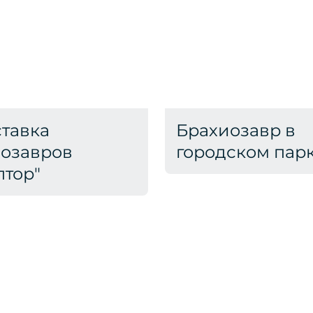
тавка
Брахиозавр в
озавров
городском пар
птор"