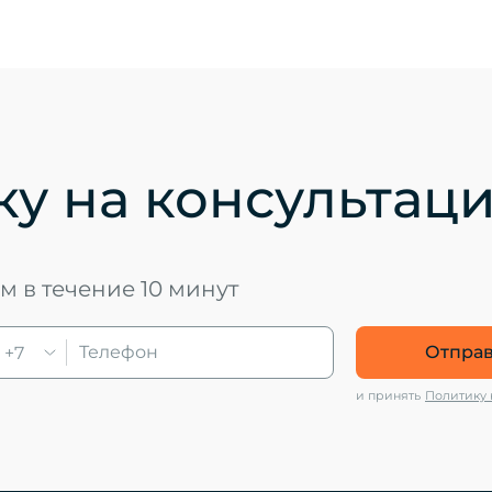
ку на консультац
 в течение 10 минут
Отправ
+7
и принять
Политику