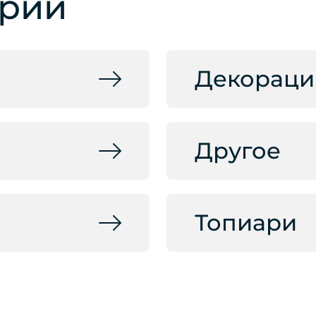
ории
Декораци
Другое
Топиари