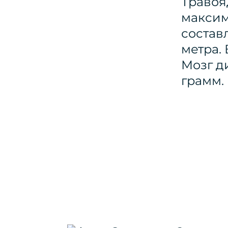
Травоя
максим
составл
метра. 
Мозг д
грамм.