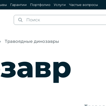
зывы
Гарантии
Портфолио
Услуги
Частые вопросы
Травоядные динозавры
озавр