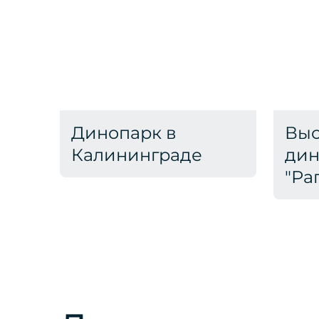
Динопарк в
Выс
Калининграде
дин
"Ра