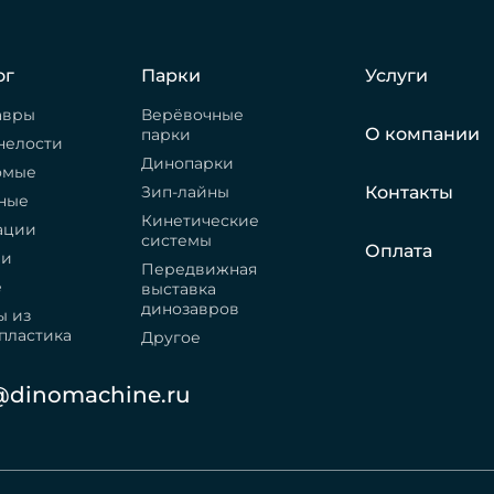
ог
Парки
Услуги
авры
Верёвочные
О компании
парки
нелости
Динопарки
омые
Зип-лайны
Контакты
ные
Кинетические
ации
системы
Оплата
ри
Передвижная
е
выставка
динозавров
ы из
пластика
Другое
@dinomachine.ru