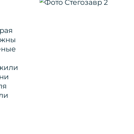
ирая
ужны
еные
ужили
они
ля
ли