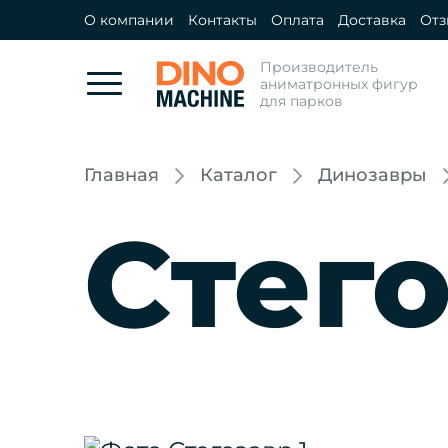
О компании
Контакты
Оплата
Доставка
От
Производитель
аниматронных фигур
для парков
Главная
Каталог
Динозавры
Стег