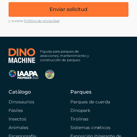
Enviar solicitud
y aceptar
Política de privacidad
Figuras para parques de
atracciones, mantenimiento y
construcción de parques
Catálogo
Parques
Dinosaurios
Parques de cuerda
Fósiles
Dinopark
Insectos
Tirolinas
Animales
Sistemas cinéticos
Escenografía
Exposición itinerante de